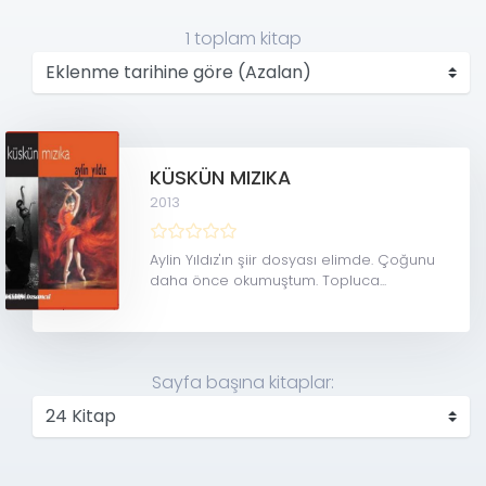
buluşmuştur.
1 toplam
kitap
Aylin Yıldız tarafından yazılan son kitap "Küskün Mızıka",
İnsancıl Yayınları tarafından okurların beğenisine
sunulmuştur.
KÜSKÜN MIZIKA
2013
Aylin Yıldız'ın şiir dosyası elimde. Çoğunu
daha önce okumuştum. Topluca...
Sayfa başına kitaplar: